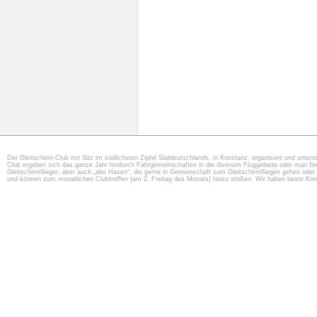
Der Gleitschirm-Club mit Sitz im südlichsten Zipfel Süddeutschlands, in Konstanz, organisiert und unterst
Club ergeben sich das ganze Jahr hindurch Fahrgemeinschaften in die diversen Fluggebiete oder man f
Gleitschirmflieger, aber auch „alte Hasen“, die gerne in Gemeinschaft zum Gleitschirmfliegen gehen oder 
und können zum monatlichen Clubtreffen (am 2. Freitag des Monats) hinzu stoßen. Wir haben beste Kon