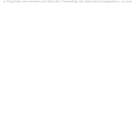
zu Flugschulen und vermitteln auch Gleitschirm-Tandemflüge oder Gleitschirm-Schnupperkurse, um ers