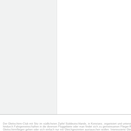
Der Gleitschirm-Club mit Sitz im südlichsten Zipfel Süddeutschlands, in Konstanz, organisiert und unterst
hindurch Fahrgemeinschaften in die diversen Fluggebiete oder man findet sich zu gemeinsamen Flieger-
Gleitschirmfliegen gehen oder sich einfach nur mit Gleichgesinnten austauschen wollen. Interessierte G