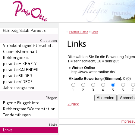
::
Paraotic-Home
::
Links
Bitte wählen Sie für die Bewertung folgen
1 = sehr schlecht, 10 = sehr gut
» Wetter Online
http://www.wetteronline.de/
Aktuelle Bewertung (Stimmen):
0 (0)
1
2
3
4
5
6
7
Zurück
Impress