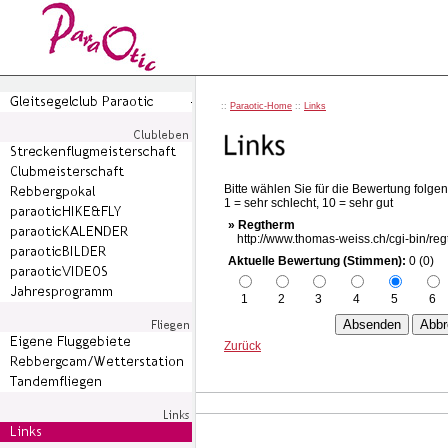
::
Paraotic-Home
::
Links
Bitte wählen Sie für die Bewertung folgen
1 = sehr schlecht, 10 = sehr gut
» Regtherm
http://www.thomas-weiss.ch/cgi-bin/re
Aktuelle Bewertung (Stimmen):
0 (0)
1
2
3
4
5
6
Zurück