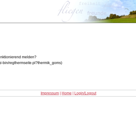
funktionierend melden?
i-bin/regthermseite.pl?thermik_goms)
Impressum
|
Home
|
Login/Logout