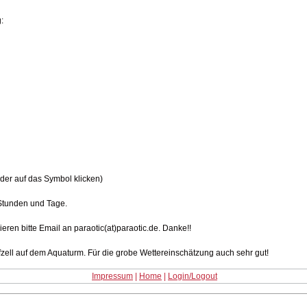
:
der auf das Symbol klicken)
Stunden und Tage.
ieren bitte Email an paraotic(at)paraotic.de. Danke!!
zell auf dem Aquaturm. Für die grobe Wettereinschätzung auch sehr gut!
Impressum
|
Home
|
Login/Logout